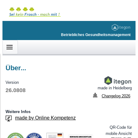
itegon
Betriebliches Gesundheitsmanagement
Über...
KUNDENBEREICH
HILFE & INFOS
ACCOUNT
Version
made in Heidelberg
Willkommen
Barrierefreiheit
Login
26.0808
Changelog 2026
BGM-Angebot • Gesunde Ernährung
Impressum
BGM-Angebot • Entspannung
Datenschutz
Weitere Infos
made by Online Kompetenz
BGM-Angebot • Kreatives Angebot
Onlinehilfe
QR-Code für
BGM-Angebot • Bewegung
Über...
mobile Ansicht