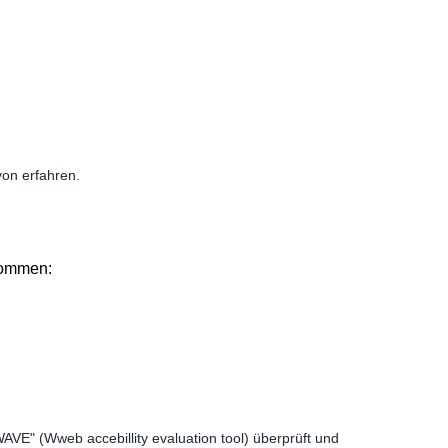
von erfahren.
kommen:
VE" (Wweb accebillity evaluation tool) überprüft und