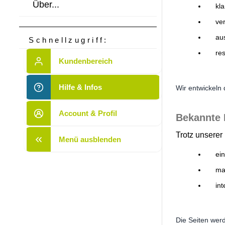
Über...
kla
ve
au
Schnellzugriff:
re
Kundenbereich
Hilfe & Infos
Wir entwickeln 
Account & Profil
Bekannte 
Trotz unsere
Menü ausblenden
ei
ma
in
Die Seiten wer