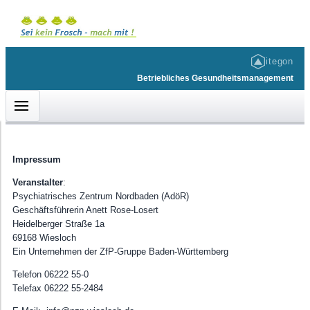
itegon
Betriebliches Gesundheitsmanagement
Impressum
KUNDENBEREICH
HILFE & INFOS
ACCOUNT
Veranstalter
:
Psychiatrisches Zentrum Nordbaden (AdöR)
Willkommen
Barrierefreiheit
Login
Geschäftsführerin Anett Rose-Losert
Heidelberger Straße 1a
BGM-Angebot • Gesunde Ernährung
Impressum
69168 Wiesloch
BGM-Angebot • Entspannung
Datenschutz
Ein Unternehmen der ZfP-Gruppe Baden-Württemberg
BGM-Angebot • Kreatives Angebot
Onlinehilfe
Telefon 06222 55-0
Telefax 06222 55-2484
BGM-Angebot • Bewegung
Über...