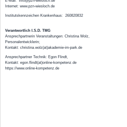
E-Mail: info@pzn-wiesloch.de
BGM-Angebot • Workshop/Sonstige Angebote
Internet: www.pzn-wiesloch.de
Institutskennzeichen Krankenhaus: 260820832
Verantwortlich I.S.D. TMG
Ansprechpartnerin Veranstaltungen: Christina Wolz,
Personalentwicklerin;
Kontakt: christina.wolz(at)akademie-im-park.de
Ansprechpartner Technik: Egon Flindt,
Kontakt: egon.flindt(at)online-kompetenz.de
https://www.online-kompetenz.de