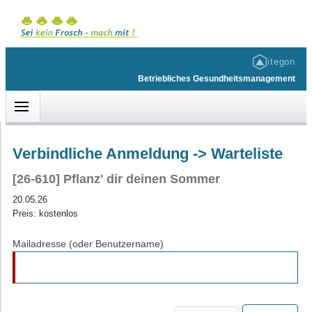
itegon
Betriebliches Gesundheitsmanagement
Verbindliche Anmeldung -> Warteliste
[26-610] Pflanz' dir deinen Sommer
KUNDENBEREICH
HILFE & INFOS
ACCOUNT
20.05.26
Willkommen
Barrierefreiheit
Login
Preis: kostenlos
BGM-Angebot • Gesunde Ernährung
Impressum
Mailadresse (oder Benutzername)
BGM-Angebot • Entspannung
Datenschutz
BGM-Angebot • Kreatives Angebot
Onlinehilfe
BGM-Angebot • Bewegung
Über...