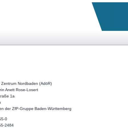
s Zentrum Nordbaden (AdöR)
rin Anett Rose-Losert
traße 1a
h
en der ZfP-Gruppe Baden-Württemberg
55-0
55-2484