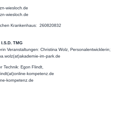
zn-wiesloch.de
pzn-wiesloch.de
eichen Krankenhaus: 260820832
 I.S.D. TMG
in Veranstaltungen: Christina Wolz, Personalentwicklerin;
ina.wolz(at)akademie-im-park.de
r Technik: Egon Flindt,
lindt(at)online-kompetenz.de
line-kompetenz.de