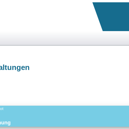
altungen
ot
nung