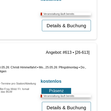
Online
Veranstaltung läuft bereits
Details & Buchung
Angebot: #613 • [26-613]
14.05.26: Christi Himmelfahrt • Mo., 25.05.26: Pfingstmontag • Do.,
ligen
kostenlos
.-Termine pro Station/Abteilung
ei Frau Wolz/ Fr. Ismail
Präsenz
tt das BGM
Veranstaltung läuft bereits
Details & Buchung