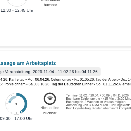
buchbar
12:30 - 12:45 Uhr
ssage am Arbeitsplatz
e Veranstaltung: 2026-11-04 - 11.02.26 bis 04.11.26
04.26: Karfreitag • Mo., 06.04.26: Ostermontag • Fr., 01.05.26: Tag der Arbeit • Do., 
6: Fronleichnam • Sa., 03.10.26: Tag der Deutschen Einheit • So., 01.11.26: Allerhei
Termine: 11.02. / 29.04. / 30.09. / 04.11.2026
☏
Buchbare Zeitfenster: je 4x15 Min. / 3x20 Min
Buchung bis 2 Wochen im Voraus möglich!
Anmeldung von 3-4 MA durch Führungskraft: B
Nicht online
Kein Eigenbeitrag, Kosten übernimmt komple
buchbar
09:30 - 17:00 Uhr