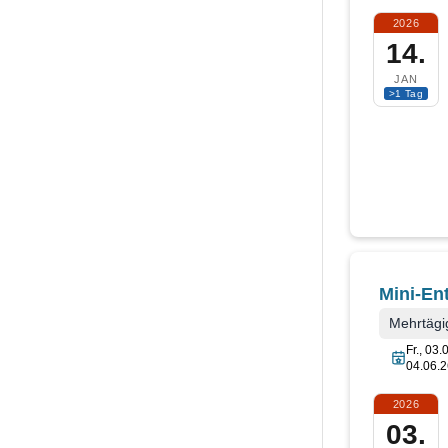
2026
14.
JAN
>1 Tag
Mini-En
Mehrtägi
Fr., 03.
04.06.2
2026
03.