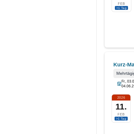
FEB
>1 Tag
Kurz-Ma
Mehrtägig
Fr., 03.
04.06.2
2026
11.
FEB
>1 Tag