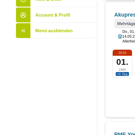
Akupres
Account & Profil
Mehrtägi
Menü ausblenden
Do., 01.
14.05.2
Allerhe
2026
01.
JAN
>1 Tag
PME Yog