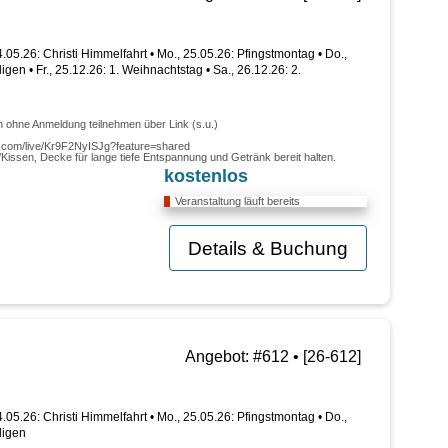
14.05.26: Christi Himmelfahrt • Mo., 25.05.26: Pfingstmontag • Do.,
igen • Fr., 25.12.26: 1. Weihnachtstag • Sa., 26.12.26: 2.
ch ohne Anmeldung teilnehmen über Link (s.u.)
be.com/live/Kr9F2NyISJg?feature=shared
/Kissen, Decke für lange tiefe Entspannung und Getränk bereit halten.
kostenlos
Veranstaltung läuft bereits
Details & Buchung
Angebot: #612 • [26-612]
14.05.26: Christi Himmelfahrt • Mo., 25.05.26: Pfingstmontag • Do.,
ligen