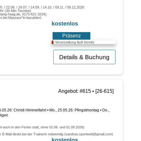
5. / 22.06. / 29.07. / 14.09. / 14.10. / 09.11. / 09.12.2026
 Uhr (30-Min-Termine)
lang-haag.de, 0173-621 3234);
kt bei Masseur*in bezahlen!
kostenlos
Präsenz
Veranstaltung läuft bereits
Details & Buchung
Angebot: #615 • [26-615]
14.05.26: Christi Himmelfahrt • Mo., 25.05.26: Pfingstmontag • Do.,
ligen
t auch in den Ferien statt, ohne 02.06. und 01.09.2026)
 E-Mail direkt bei der Trainerin notwendig (sandras.sportwelt@gmail.com)
kostenlos