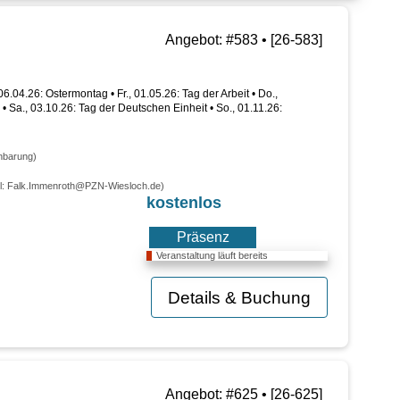
Angebot: #583 • [26-583]
 06.04.26: Ostermontag • Fr., 01.05.26: Tag der Arbeit • Do.,
• Sa., 03.10.26: Tag der Deutschen Einheit • So., 01.11.26:
inbarung)
ail: Falk.Immenroth@PZN-Wiesloch.de)
kostenlos
Präsenz
Veranstaltung läuft bereits
Details & Buchung
Angebot: #625 • [26-625]