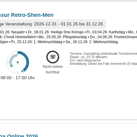
sur Retro-Shen-Men
ge Veranstaltung: 2026-12-31 - 01.01.26 bis 31.12.26
01.26: Neujahr • Di., 06.01.26: Heilige Drei Könige • Fr., 03.04.26: Karfreitag • Mo.,
6: Christi Himmelfahrt • Mo., 25.05.26: Pfingstmontag • Do., 04.06.26: Fronleichnam 
iligen • Fr., 25.12.26: 1. Weihnachtstag • Sa., 26.12.26: 2. Weihnachtstag
Termine: Ganzjährig (individuelle Terminvere
☏
Dauer: ca. 10-15 Minuten
Ort: nach Absprache
Anmeldung: Direkt bei Falk Immenroth (E-M
Nicht online
buchbar
08:00 - 17:00 Uhr
a Online 2026