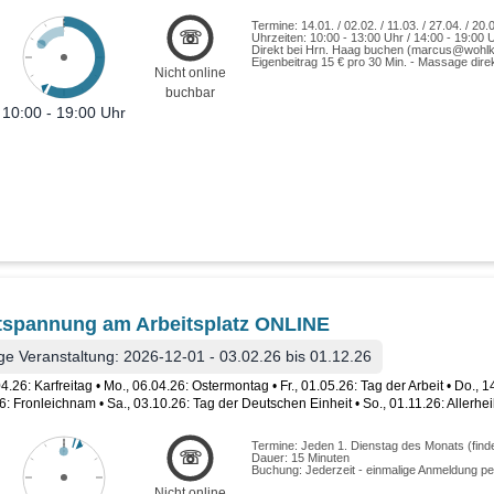
Termine: 14.01. / 02.02. / 11.03. / 27.04. / 20.0
☏
Uhrzeiten: 10:00 - 13:00 Uhr / 14:00 - 19:00
Direkt bei Hrn. Haag buchen (marcus@wohlk
Eigenbeitrag 15 € pro 30 Min. - Massage dire
Nicht online
buchbar
10:00 - 19:00 Uhr
tspannung am Arbeitsplatz ONLINE
ge Veranstaltung: 2026-12-01 - 03.02.26 bis 01.12.26
04.26: Karfreitag • Mo., 06.04.26: Ostermontag • Fr., 01.05.26: Tag der Arbeit • Do., 
6: Fronleichnam • Sa., 03.10.26: Tag der Deutschen Einheit • So., 01.11.26: Allerhei
Termine: Jeden 1. Dienstag des Monats (finde
☏
Dauer: 15 Minuten
Buchung: Jederzeit - einmalige Anmeldung per
Nicht online