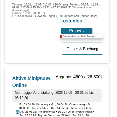
Termine: 15.01. / 12.02. / 12.03. / 16.04. (wg. Ferien) / 07.05. / 11.06. /
09.07. / 17.09. / 15.10. / 19.11. / 17.12.2026 (11 Termine, immer
donnerstags)
Uhrzeit: 18:00 - 20:00 Uhr
Ort: Soccer4You, Gewann Hagen 7, 69168 Wiesloch (Indoor-Halle)
kostenlos
Präsenz
Veranstaltung läuft bereits
Details & Buchung
Angebot: #600 • [26-600]
Aktive Minipause
Online
Mehrtägige Veranstaltung: 2026-12-08 - 20.01.26 bis
08.12.26
Fr., 03.04.26: Karfreitag • Mo., 06.04.26: Ostermontag • Fr.,
01.05.26: Tag der Arbeit • Do., 14.05.26: Christi Himmelfahrt •
Mo., 25.05.26: Pfingstmontag • Do., 04.06.26: Fronleichnam •
Sa., 03.10.26: Tag der Deutschen Einheit • So., 01.11.26: