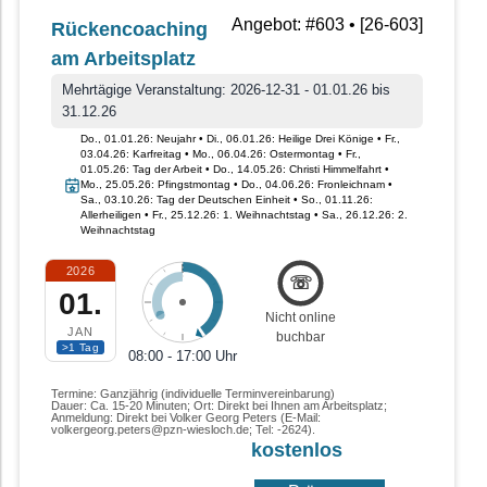
BGM-Angebot • Workshop/Sonstige Angebote
Angebot: #603 • [26-603]
Rückencoaching
am Arbeitsplatz
Mehrtägige Veranstaltung: 2026-12-31 - 01.01.26 bis
31.12.26
Do., 01.01.26: Neujahr • Di., 06.01.26: Heilige Drei Könige • Fr.,
03.04.26: Karfreitag • Mo., 06.04.26: Ostermontag • Fr.,
01.05.26: Tag der Arbeit • Do., 14.05.26: Christi Himmelfahrt •
Mo., 25.05.26: Pfingstmontag • Do., 04.06.26: Fronleichnam •
Sa., 03.10.26: Tag der Deutschen Einheit • So., 01.11.26:
Allerheiligen • Fr., 25.12.26: 1. Weihnachtstag • Sa., 26.12.26: 2.
Weihnachtstag
2026
☏
01.
Nicht online
JAN
buchbar
>1 Tag
08:00 - 17:00 Uhr
Termine: Ganzjährig (individuelle Terminvereinbarung)
Dauer: Ca. 15-20 Minuten; Ort: Direkt bei Ihnen am Arbeitsplatz;
Anmeldung: Direkt bei Volker Georg Peters (E-Mail:
volkergeorg.peters@pzn-wiesloch.de; Tel: -2624).
kostenlos