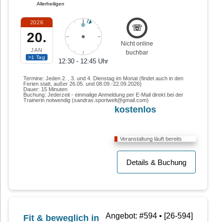
Allerheiligen
2026
☏
20.
Nicht online
JAN
buchbar
>1 Tag
12:30 - 12:45 Uhr
Termine: Jeden 2. , 3. und 4. Dienstag im Monat (findet auch in den
Ferien statt, außer 26.05. und 08.09.-22.09.2026)
Dauer: 15 Minuten
Buchung: Jederzeit - einmalige Anmeldung per E-Mail direkt bei der
Trainerin notwendig (sandras.sportwelt@gmail.com)
kostenlos
Online
Veranstaltung läuft bereits
Details & Buchung
Angebot: #594 • [26-594]
Fit & beweglich in