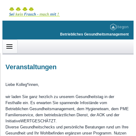
itegon
Betriebliches Gesundheitsmanagement
Veranstaltungen
KUNDENBEREICH
HILFE & INFOS
ACCOUNT
Liebe Kolleg*innen,
Willkommen
Barrierefreiheit
Login
wir laden Sie ganz herzlich zu unserem Gesundheitstag in der
BGM-Angebot • Gesunde Ernährung
Impressum
Festhalle ein. Es erwarten Sie spannende Infostände vom
BGM-Angebot • Entspannung
Datenschutz
Betrieblichen Gesundheitsmanagement, dem Hygieneteam, dem PME
Familienservice, dem betriebsärztlichen Dienst, der AOK und der
BGM-Angebot • Kreatives Angebot
Onlinehilfe
InitiativeWERTGESCHÄTZT.
Diverse Gesundheitschecks und persönliche Beratungen rund um Ihre
BGM-Angebot • Bewegung
Über...
Gesundheit und Ihr Wohlbefinden ergänzen unser Programm. Nutzen