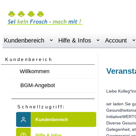
Kundenbereich
Hilfe & Infos
Account
Kundenbereich
Veranst
Willkommen
BGM-Angebot
Liebe Kolleg*in
wir laden Sie g
Schnellzugriff:
Gesundheitsman
InitiativeWER
Kundenbereich
Diverse Gesund
Gelegenheit, e
Hilfe & Infos
Gewinnspiel vom