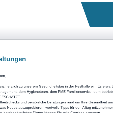
altungen
nen,
anz herzlich zu unserem Gesundheitstag in der Festhalle ein. Es erwa
agement, dem Hygieneteam, dem PME Familienservice, dem betriebsä
TGESCHÄTZT.
heitschecks und persönliche Beratungen rund um Ihre Gesundheit un
twas Neues auszuprobieren, wertvolle Tipps für den Alltag mitzunehme
 betriebsärztlichen Dienst können Sie tolle Gewinne ergattern.